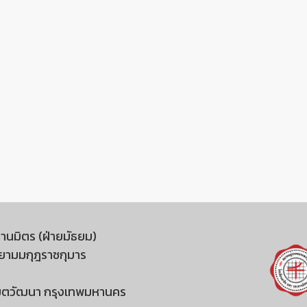
านมิตร (ฝ่ายมัธยม)
สยามมกุฎราชกุมาร
 เขตวัฒนา กรุงเทพมหานคร