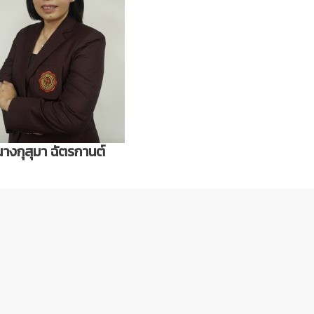
นางกุสุมา ฉัตรกานต์