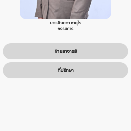
นางบัณยดา ซาคุไร
กรรมการ
ฝ่ายอาจารย์
ที่ปรึกษา