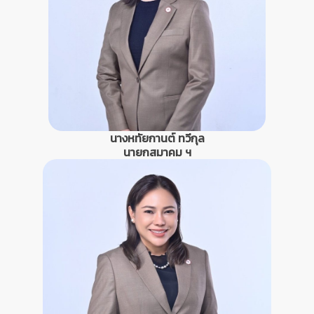
นางหทัยกานต์ ทวีกุล
นายกสมาคม ฯ