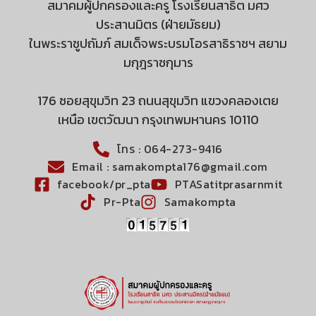
สมาคมผู้ปกครองและครู โรงเรียนสาธิต มศว
ประสานมิตร (ฝ่ายมัธยม)
ในพระราชูปถัมภ์ สมเด็จพระบรมโอรสาธิราชฯ สยาม
มกุฎราชกุมาร
176 ซอยสุขุมวิท 23 ถนนสุขุมวิท แขวงคลองเตย
เหนือ เขตวัฒนา กรุงเทพมหานคร 10110
โทร : 064-273-9416
Email : samakompta176@gmail.com
facebook/pr_pta
PTASatitprasarnmit
Pr-Pta
Samakompta