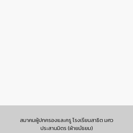
สมาคมผู้ปกครองและครู โรงเรียนสาธิต มศว
ประสานมิตร (ฝ่ายมัธยม)