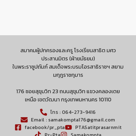
สมาคมผู้ปกครองและครู โรงเรียนสาธิต มศว
ประสานมิตร (ฝ่ายมัธยม)
ในพระราชูปถัมภ์ สมเด็จพระบรมโอรสาธิราชฯ สยาม
มกุฎราชกุมาร
176 ซอยสุขุมวิท 23 ถนนสุขุมวิท แขวงคลองเตย
เหนือ เขตวัฒนา กรุงเทพมหานคร 10110
โทร : 064-273-9416
Email : samakompta176@gmail.com
facebook/pr_pta
PTASatitprasarnmit
Pr-Pta
Samakompta